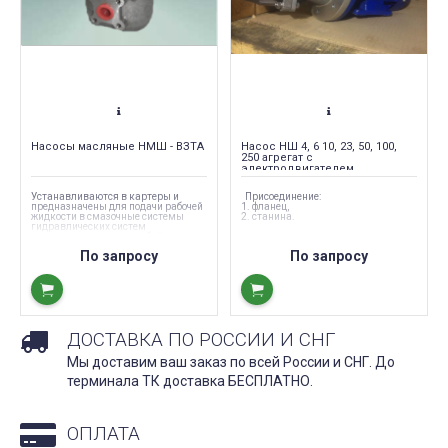
Насосы масляные НМШ - ВЗТА
Насос НШ 4, 6 10, 23, 50, 100,
250 агрегат с
электродвигателем
фланцевые на станине
Устанавливаются в картеры и
Присоединение:
предназначены для подачи рабочей
1. фланец,
жидкости в смазочные системы
2. станина.
гидравлических систем
управления, подпитки объёмных
гидроприводов
По запросу
По запросу
сельскохозяйственных и
промышленных тракторов,
дорожных машин.
ДОСТАВКА ПО РОССИИ И СНГ
Мы доставим ваш заказ по всей России и СНГ. До
терминала ТК доставка БЕСПЛАТНО.
ОПЛАТА