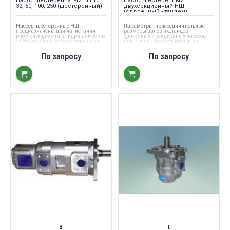
Насос шестеренчатый нш 10,
Насос шестеренный
32, 50, 100, 250 (шестеренный)
двухсекционный НШ
(сдвоенный - тандем)
Насосы шестеренные НШ
Параметры, присоединительные
предназначены для нагнетания
размеры валов и фланцев
рабочей жидкости в гидравлических
одиночных и секционных насосов
системах сельскохозяйственных и
идентичны. Частота вращения
дорожных машин.
приводного вала секционных
насосов определяется по секции с
По запросу
По запросу
минимальной частотой вращения.