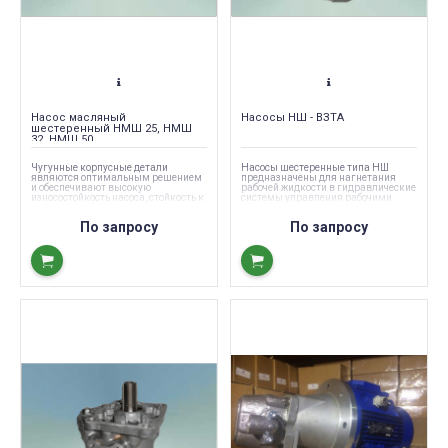
Насос масляный
Насосы НШ - ВЗТА
шестеренный НМШ 25, НМШ
32, НМШ 50
Чугунные корпусные детали
Насосы шестеренные типа НШ
являются оптимальным решением
предназначены для нагнетания
и обеспечивают высокую
рабочей жидкости в гидравлические
износостойкость насоса, стойкость к
системы управления рабочими
деформациям, возможным при
органами машин.
монтаже насоса на машину,
По запросу
По запросу
стойкость по отношению к
различным масляным присадкам,
циклическую вязкость.