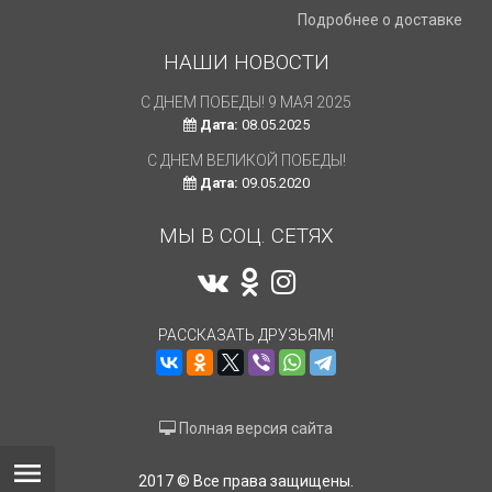
Подробнее о доставке
НАШИ НОВОСТИ
С ДНЕМ ПОБЕДЫ! 9 МАЯ 2025
С ДНЕМ ВЕЛИКОЙ ПОБЕДЫ!
МАСЛООХЛАДИТЕЛЬ-
Дата:
08.05.2025
ТЕПЛООБМЕННИК HYF
Дата:
09.05.2020
Дата:
08.04.2020
С ДНЕМ ВЕЛИКОЙ ПОБЕДЫ!
От всей души поздравляем Вас с
ОМСНАБ представляет
Дата:
09.05.2020
праздником 9 мая! В память о
появившуюся на склад
подвиге наших отцов и дедов
доступным ценам -
пусть в...
МЫ В СОЦ. СЕТЯХ
маслоохладитель...
ЧИТАТЬ ДАЛЕЕ →
ЧИТАТЬ
РАССКАЗАТЬ ДРУЗЬЯМ!
Полная версия сайта
2017 © Все права защищены.