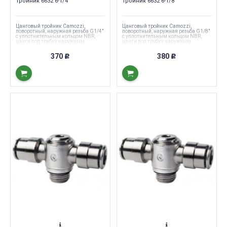
Тройник 6632 6-1/4
Тройник 6632 6-1/8
Цанговый тройник Camozzi,
Цанговый тройник Camozzi,
поворотный, наружная резьба G1/4"
поворотный, наружная резьба G1/8"
с уплотнительным кольцом NBR,
с уплотнительным кольцом NBR,
цанги под трубку наружным
цанги под трубку наружным
диаметром 6 мм.
диаметром 6 мм.
370
380
Р
Р