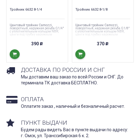
Тройник 6632 8-1/4
Тройник 6632 8-1/8
Цанговый тройник Camozzi,
Цанговый тройник Camozzi,
поворотный, наружная резьба G1/4"
поворотный, наружная резьба G1/8"
с уплотнительным кольцом NBR,
с уплотнительным кольцом NBR,
цанги под трубку наружным
цанги под трубку наружным
диаметром 8 мм.
диаметром 8 мм.
390
370
Р
Р
ДОСТАВКА ПО РОССИИ И СНГ
Мы доставим ваш заказ по всей России и СНГ. До
терминала ТК доставка БЕСПЛАТНО.
ОПЛАТА
Оплатите заказ , наличный и безналичный расчет.
ПУНКТ ВЫДАЧИ
Будем рады видеть Вас в пункте выдачи по адресу:
г. Омск, ул. Транссибирская 6 к. 2.