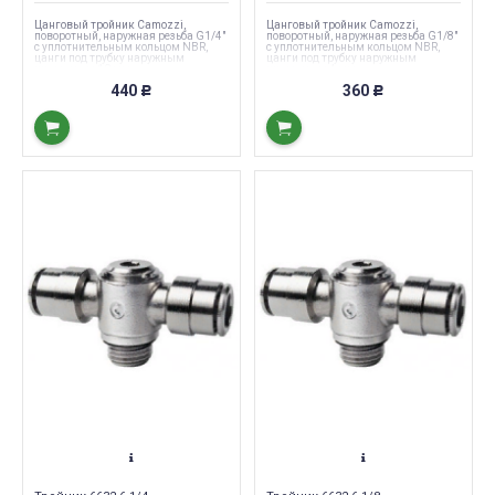
Цанговый тройник Camozzi,
Цанговый тройник Camozzi,
поворотный, наружная резьба G1/4"
поворотный, наружная резьба G1/8"
с уплотнительным кольцом NBR,
с уплотнительным кольцом NBR,
цанги под трубку наружным
цанги под трубку наружным
диаметром 10 мм.
диаметром 4 мм.
440
360
Р
Р