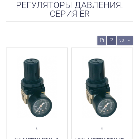
РЕГУЛЯТОРЫ ДАВЛЕНИЯ.
СЕРИЯ ER
30
С ДНЕМ ВЕЛИКОЙ ПОБЕДЫ!
МАСЛООХЛАДИТЕЛЬ-
ТЕПЛООБМЕННИК HYF
Дата:
09.05.2020
Дата:
08.04.2020
От всей души поздравляем Вас с
ОМСНАБ представляет
праздником 9 мая! В память о
появившуюся на склад
подвиге наших отцов и дедов
доступным ценам -