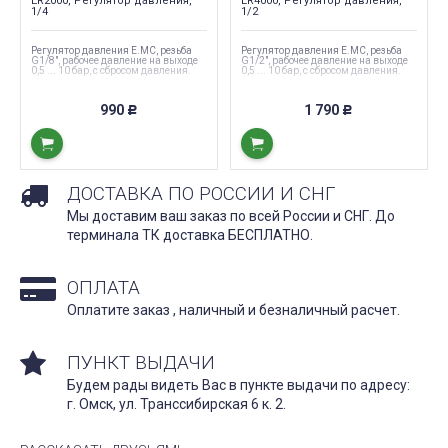
ER2000, Регулятор давления,
ER4000, Регулятор давления,
пусть в...
1/4
1/2
маслоохладитель...
ЧИТАТЬ ДАЛЕЕ →
ЧИТАТЬ
Регулятор давления E.MC, резьба
Регулятор давления E.MC, резьба
G1/8", рабочее давление на выходе
G1/2", рабочее давление на выходе
0,5 ... 10 бар, с сбросом давления.
0,5 ... 10 бар, с сбросом давления.
990
1 790
Р
Р
ДОСТАВКА ПО РОССИИ И СНГ
Мы доставим ваш заказ по всей России и СНГ. До
терминала ТК доставка БЕСПЛАТНО.
ОПЛАТА
Оплатите заказ , наличный и безналичный расчет.
ПУНКТ ВЫДАЧИ
Будем рады видеть Вас в пункте выдачи по адресу:
г. Омск, ул. Транссибирская 6 к. 2.