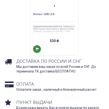
С ДНЕМ ВЕЛИКОЙ ПОБЕДЫ!
МАСЛООХЛАДИТЕЛЬ-
ТЕПЛООБМЕННИК HYF
Дата:
09.05.2020
Фитинг 5083 3/8
Дата:
08.04.2020
От всей души поздравляем Вас с
ОМСНАБ представляет
праздником 9 мая! В память о
Соединительная розетка Camozzi с
появившуюся на склад
подвиге наших отцов и дедов
обратным клапаном и фиксатором
(замок), условный проход: 7 мм.
доступным ценам -
пусть в...
маслоохладитель...
530
Р
ЧИТАТЬ ДАЛЕЕ →
ЧИТАТЬ
ДОСТАВКА ПО РОССИИ И СНГ
Мы доставим ваш заказ по всей России и СНГ. До
терминала ТК доставка БЕСПЛАТНО.
ОПЛАТА
Оплатите заказ , наличный и безналичный расчет.
ПУНКТ ВЫДАЧИ
Будем рады видеть Вас в пункте выдачи по адресу: