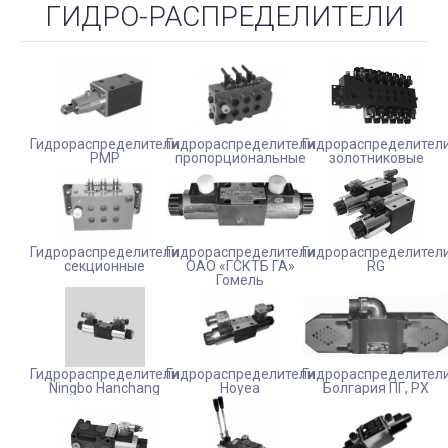
ГИДРО-РАСПРЕДЕЛИТЕЛИ
Гидрораспределители
Гидрораспределители
Гидрораспределител
РМР
пропорциональные
золотниковые
Гидрораспределители
Гидрораспределители
Гидрораспределител
секционные
ОАО «ГСКТБ ГА»
RG
Гомель
Гидрораспределители
Гидрораспределители
Гидрораспределител
Ningbo Hanchang
Hoyea
Болгария ПГ, РХ