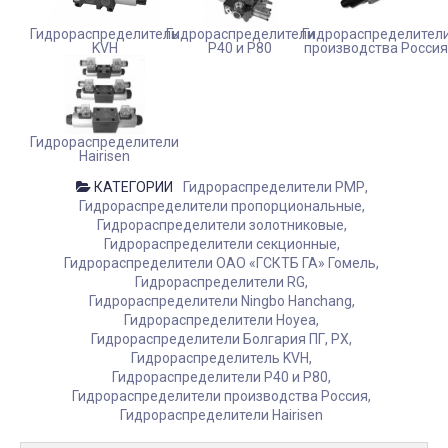
Гидрораспределитель
Гидрораспределители
Гидрораспределител
KVH
Р40 и Р80
производства Росси
Гидрораспределители
Hairisen
С ДНЕМ ВЕЛИКОЙ ПОБЕДЫ!
МАСЛООХЛАДИТЕЛЬ-
КАТЕГОРИИ
Гидрораспределители РМР
ТЕПЛООБМЕННИК HYF
Дата:
09.05.2020
Гидрораспределители пропорциональные
Дата:
08.04.2020
Гидрораспределители золотниковые
От всей души поздравляем Вас с
ОМСНАБ представляет
Гидрораспределители секционные
праздником 9 мая! В память о
появившуюся на склад
Гидрораспределители ОАО «ГСКТБ ГА» Гомель
подвиге наших отцов и дедов
доступным ценам -
Гидрораспределители RG
пусть в...
маслоохладитель...
Гидрораспределители Ningbo Hanchang
ЧИТАТЬ ДАЛЕЕ →
Гидрораспределители Hoyea
ЧИТАТЬ
Гидрораспределители Болгария ПГ, РХ
Гидрораспределитель KVH
Гидрораспределители Р40 и Р80
Гидрораспределители производства Россия
Гидрораспределители Hairisen